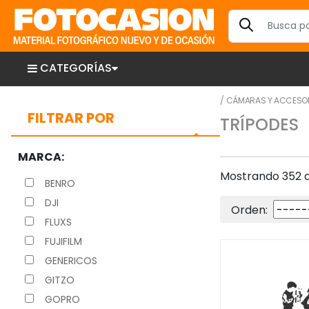
CATEGORÍAS
/
CÁMARAS Y ACCESO
FILTRAR POR
TRÍPODES
MARCA:
Mostrando 352 ar
BENRO
DJI
Orden:
FLUXS
FUJIFILM
GENERICOS
GITZO
GOPRO