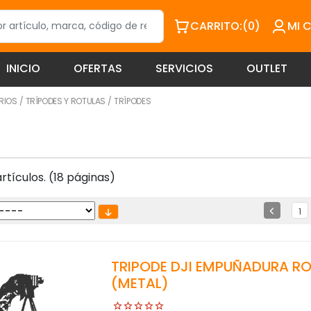
CARRITO:
(0)
MI 
INICIO
OFERTAS
SERVICIOS
OUTLET
RIOS
/
TRÍPODES Y ROTULAS
/
TRÍPODES
tículos. (18 páginas)
1
TRIPODE DJI EMPUÑADURA RO
(METAL)