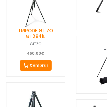
TRIPODE GITZO
GT2941L
GITZO
450,00€
Comprar