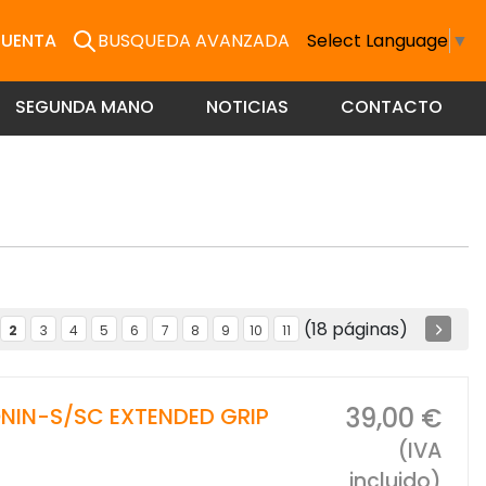
CUENTA
BUSQUEDA AVANZADA
Select Language
▼
SEGUNDA MANO
NOTICIAS
CONTACTO
(18 páginas)
2
3
4
5
6
7
8
9
10
11
39,00 €
NIN-S/SC EXTENDED GRIP
(IVA
incluido)