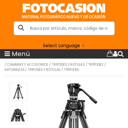
Select Language
▼
Menú
/
CÁMARAS Y ACCESORIOS
/
TRÍPODES Y ROTULAS
/
TRÍPODES
/
NATURALEZA
/
TRIPODES Y RÓTULAS
/
TRÍPODES