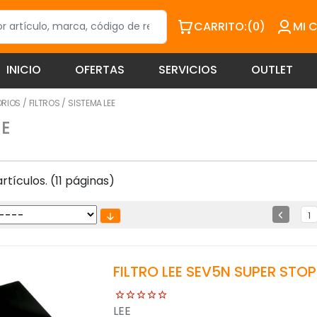
CARRITO:
(0)
MI 
INICIO
OFERTAS
SERVICIOS
OUTLET
ORIOS
/
FILTROS
/
SISTEMA LEE
EE
tículos. (11 páginas)
1
FILTRO LEE SEV5N SUPER STO
LEE