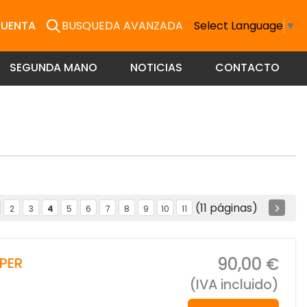
CUENTA
BUSQUEDA AVANZADA
Select Language
▼
SEGUNDA MANO
NOTICIAS
CONTACTO
(11 páginas)
2
3
4
5
6
7
8
9
10
11
90,00 €
PPER
(IVA incluido)