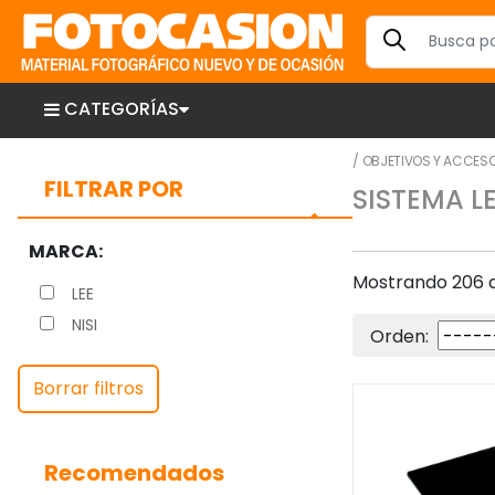
CATEGORÍAS
/
OBJETIVOS Y ACCES
FILTRAR POR
SISTEMA L
MARCA:
Mostrando 206 ar
LEE
NISI
Orden:
Borrar filtros
Recomendados