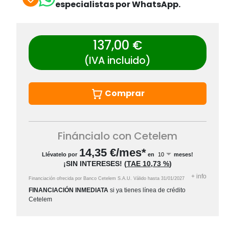
especialistas por WhatsApp.
137,00 €
(IVA incluido)
Comprar
Fináncialo con Cetelem
14,35
€/mes*
Llévatelo por
en
meses!
¡SIN INTERESES!
(
TAE
10,73 %
)
+
info
Financiación ofrecida por Banco Cetelem S.A.U.
Válido hasta
31/01/2027
FINANCIACIÓN INMEDIATA
si ya tienes línea de crédito
Cetelem