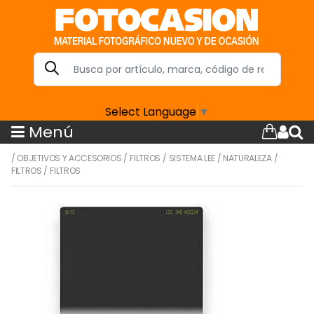
Select Language
▼
Menú
/
OBJETIVOS Y ACCESORIOS
/
FILTROS
/
SISTEMA LEE
/
NATURALEZA
/
FILTROS
/
FILTROS