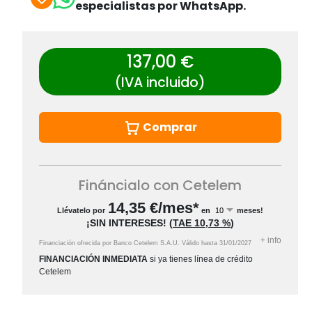
especialistas por WhatsApp.
137,00 €
(IVA incluido)
Comprar
Fináncialo con Cetelem
14,35
€/mes*
Llévatelo por
en
meses!
¡SIN INTERESES!
(
TAE
10,73 %
)
+
info
Financiación ofrecida por Banco Cetelem S.A.U.
Válido hasta
31/01/2027
FINANCIACIÓN INMEDIATA
si ya tienes línea de crédito
Cetelem