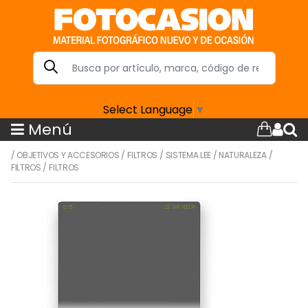
Select Language
▼
Menú
/
OBJETIVOS Y ACCESORIOS
/
FILTROS
/
SISTEMA LEE
/
NATURALEZA
/
FILTROS
/
FILTROS