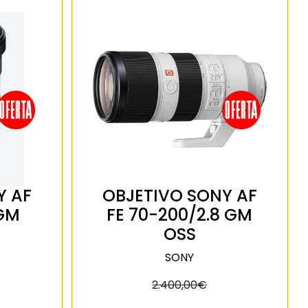
Y AF
OBJETIVO SONY AF
 GM
FE 70-200/2.8 GM
OSS
SONY
2.400,00€