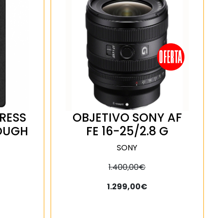
RESS
OBJETIVO SONY AF
OUGH
FE 16-25/2.8 G
SONY
1.400,00€
1.299,00€