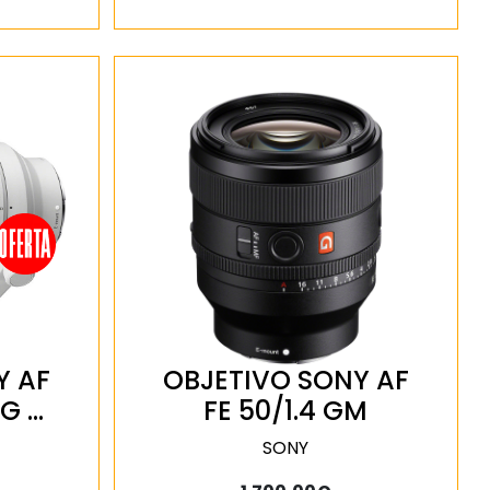
Y AF
OBJETIVO SONY AF
 G …
FE 50/1.4 GM
SONY