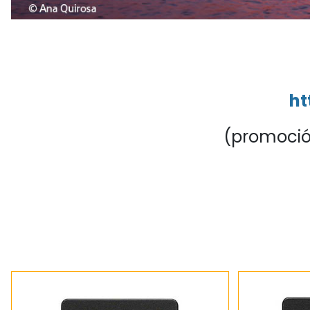
ht
(promoción