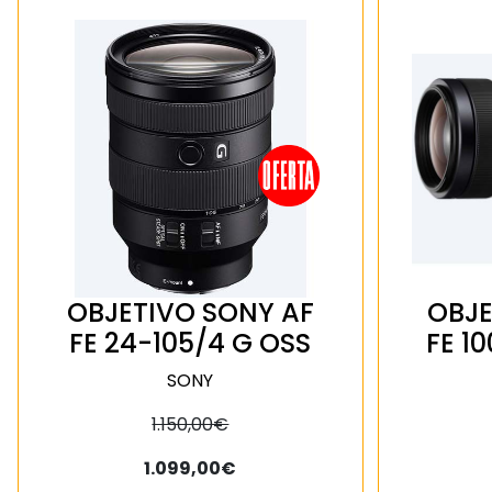
OBJETIVO SONY AF
OBJE
FE 24-105/4 G OSS
FE 1
SONY
1.150,00€
1.099,00€