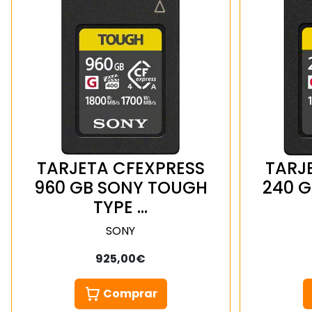
TARJETA CFEXPRESS
TARJ
960 GB SONY TOUGH
240 
TYPE …
SONY
925,00€
Comprar