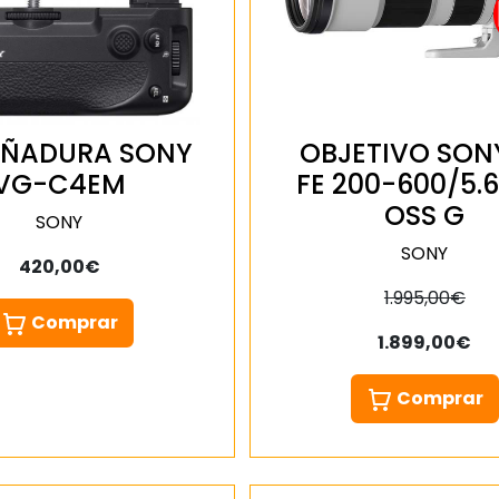
ÑADURA SONY
OBJETIVO SON
VG-C4EM
FE 200-600/5.6
OSS G
SONY
SONY
420,00€
1.995,00€
Comprar
1.899,00€
Comprar