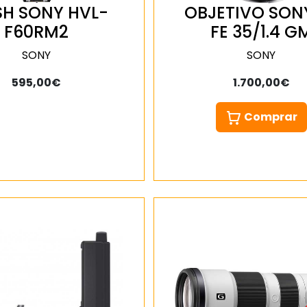
SH SONY HVL-
OBJETIVO SON
F60RM2
FE 35/1.4 G
SONY
SONY
595,00€
1.700,00€
Comprar