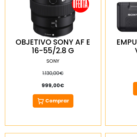
OBJETIVO SONY AF E
EMPU
16-55/2.8 G
SONY
1.130,00€
999,00€
Comprar