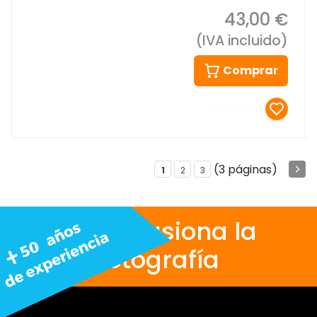
43,00 €
(IVA incluido)
Comprar
(3 páginas)
1
2
3
Nos apasiona la
fotografía