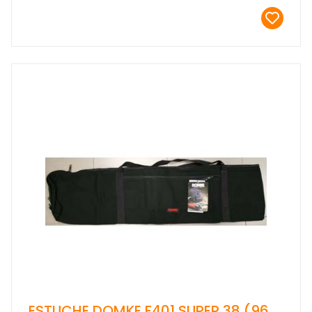
ESTUCHE DOMKE F401 SUPER 38 (96