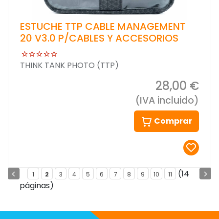
ESTUCHE TTP CABLE MANAGEMENT
20 V3.0 P/CABLES Y ACCESORIOS
THINK TANK PHOTO (TTP)
28,00 €
(IVA incluido)
Comprar
(14
1
2
3
4
5
6
7
8
9
10
11
páginas)