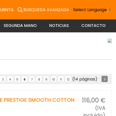
CUENTA
BUSQUEDA AVANZADA
Select Language
▼
SEGUNDA MANO
NOTICIAS
CONTACTO
(14 páginas)
3
4
5
6
7
8
9
10
11
12
116,00 €
RIE PRESTIGE SMOOTH COTTON
(IVA
incluido)