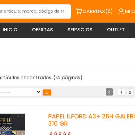
CARRITO:
(0)
MI 
INICIO
OFERTAS
SERVICIOS
OUTLET
rtículos encontrados. (14 páginas)
1
2
PAPEL ILFORD A3+ 25H GALE
310 GR