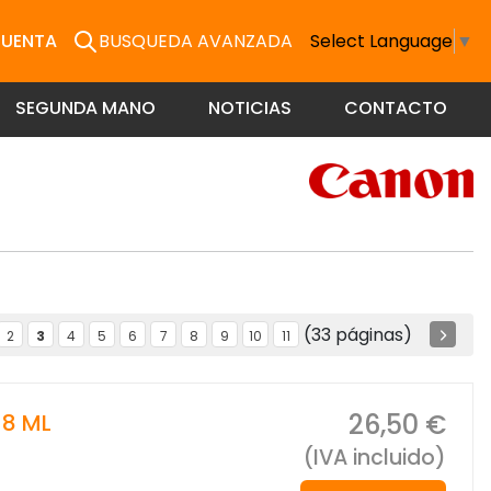
CUENTA
BUSQUEDA AVANZADA
Select Language
▼
SEGUNDA MANO
NOTICIAS
CONTACTO
(33 páginas)
2
3
4
5
6
7
8
9
10
11
26,50 €
 8 ML
(IVA incluido)