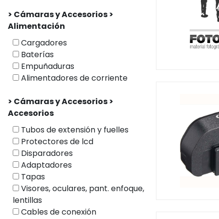
> Cámaras y Accesorios >
Alimentación
Cargadores
Baterías
Empuñaduras
Alimentadores de corriente
> Cámaras y Accesorios >
Accesorios
Tubos de extensión y fuelles
Protectores de lcd
Disparadores
Adaptadores
Tapas
Visores, oculares, pant. enfoque,
lentillas
Cables de conexión