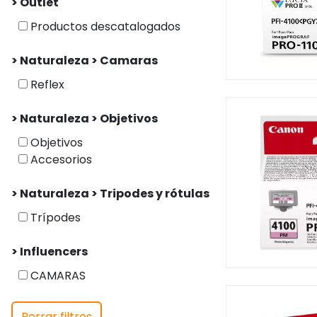
> Outlet
Productos descatalogados
> Naturaleza > Camaras
Reflex
> Naturaleza > Objetivos
Objetivos
Accesorios
> Naturaleza > Tripodes y rótulas
Trípodes
> Influencers
CAMARAS
Borrar filtros