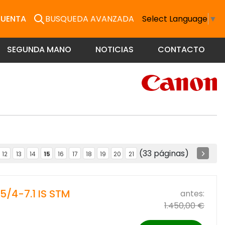
CUENTA
BUSQUEDA AVANZADA
Select Language
▼
SEGUNDA MANO
NOTICIAS
CONTACTO
(33 páginas)
12
13
14
15
16
17
18
19
20
21
5/4-7.1 IS STM
antes:
1.450,00 €