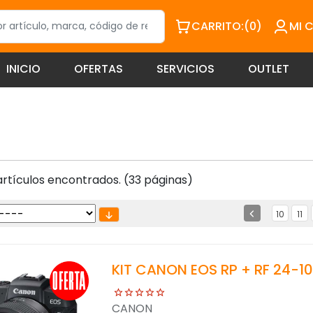
CARRITO:
(0)
MI 
INICIO
OFERTAS
SERVICIOS
OUTLET
rtículos encontrados. (33 páginas)
10
11
KIT CANON EOS RP + RF 24-10
CANON