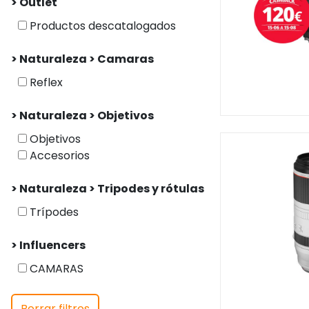
> Outlet
Productos descatalogados
> Naturaleza > Camaras
Reflex
> Naturaleza > Objetivos
Objetivos
Accesorios
> Naturaleza > Tripodes y rótulas
Trípodes
> Influencers
CAMARAS
Borrar filtros