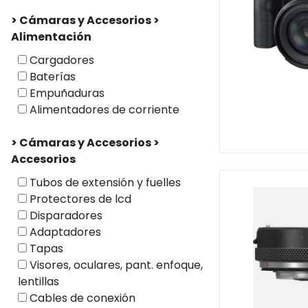
> Cámaras y Accesorios >
Alimentación
Cargadores
Baterías
Empuñaduras
Alimentadores de corriente
> Cámaras y Accesorios >
Accesorios
Tubos de extensión y fuelles
Protectores de lcd
Disparadores
Adaptadores
Tapas
Visores, oculares, pant. enfoque,
lentillas
Cables de conexión