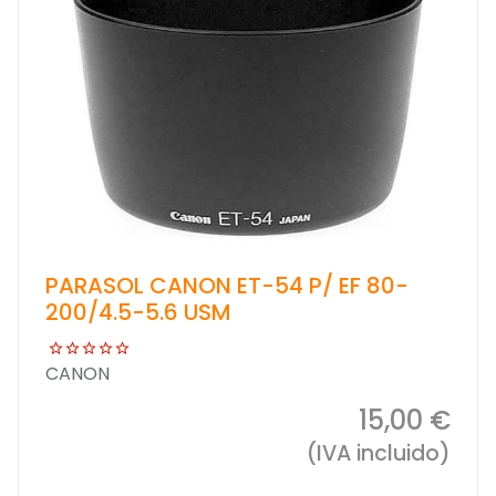
PARASOL CANON ET-54 P/ EF 80-
200/4.5-5.6 USM
CANON
15,00 €
(IVA incluido)