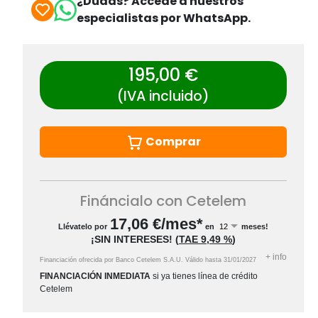
¿Dudas? Accede a nuestros
especialistas por WhatsApp.
195,00 €
(IVA incluido)
Comprar
Fináncialo con Cetelem
17,06
€/mes*
Llévatelo por
en
meses!
¡SIN INTERESES!
(
TAE
9,49 %
)
+
info
Financiación ofrecida por Banco Cetelem S.A.U.
Válido hasta
31/01/2027
FINANCIACIÓN INMEDIATA
si ya tienes línea de crédito
Cetelem