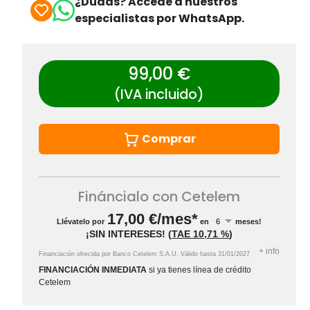
¿Dudas? Accede a nuestros
especialistas por WhatsApp.
99,00 €
(IVA incluido)
Comprar
Fináncialo con Cetelem
17,00
€/mes*
Llévatelo por
en
meses!
¡SIN INTERESES!
(
TAE
10,71 %
)
+
info
Financiación ofrecida por Banco Cetelem S.A.U.
Válido hasta
31/01/2027
FINANCIACIÓN INMEDIATA
si ya tienes línea de crédito
Cetelem