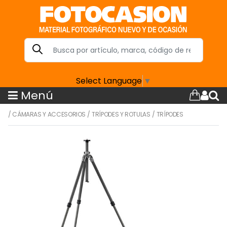
Select Language
▼
Menú
/
CÁMARAS Y ACCESORIOS
/
TRÍPODES Y ROTULAS
/
TRÍPODES