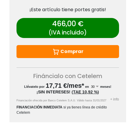
¡Este artículo tiene portes gratis!
466,00 €
(IVA incluido)
Comprar
Fináncialo con Cetelem
17,71
€/mes*
Llévatelo por
en
meses!
¡SIN INTERESES!
(
TAE
10,92 %
)
+
info
Financiación ofrecida por Banco Cetelem S.A.U.
Válido hasta
31/01/2027
FINANCIACIÓN INMEDIATA
si ya tienes línea de crédito
Cetelem