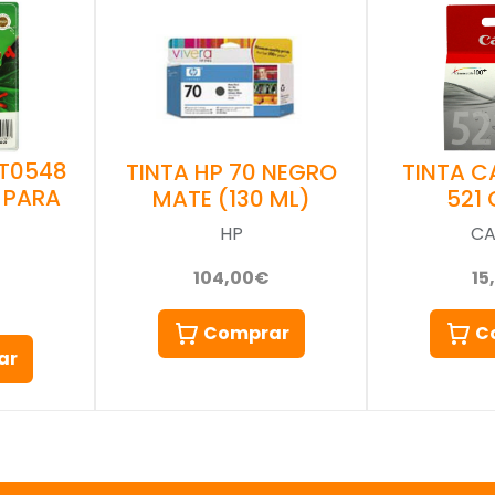
 T0548
TINTA HP 70 NEGRO
TINTA C
 PARA
MATE (130 ML)
521 
HP
C
104,00€
15
Comprar
C
ar