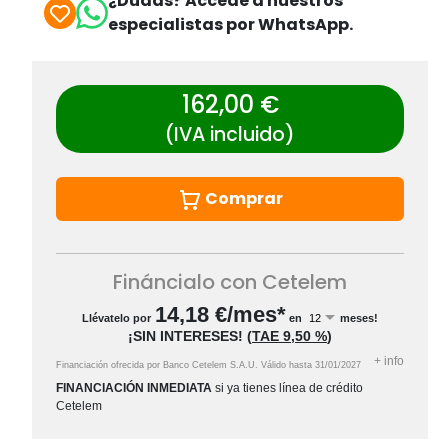
¿Dudas? Accede a nuestros
especialistas por WhatsApp.
162,00 €
(IVA incluido)
Comprar
Fináncialo con Cetelem
14,18
€/mes*
Llévatelo por
en
meses!
¡SIN INTERESES!
(
TAE
9,50 %
)
+
info
Financiación ofrecida por Banco Cetelem S.A.U.
Válido hasta
31/01/2027
FINANCIACIÓN INMEDIATA
si ya tienes línea de crédito
Cetelem