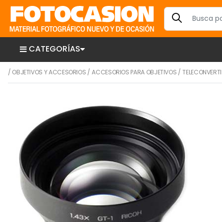
CATEGORÍAS
/
OBJETIVOS Y ACCESORIOS
/
ACCESORIOS PARA OBJETIVOS
/
TELECONVERT