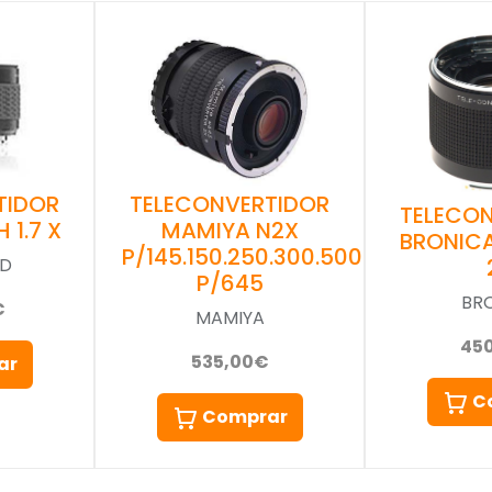
TIDOR
TELECONVERTIDOR
TELECO
 1.7 X
MAMIYA N2X
BRONICA
P/145.150.250.300.500
AD
P/645
BR
€
MAMIYA
45
535,00€
ar
C
Comprar