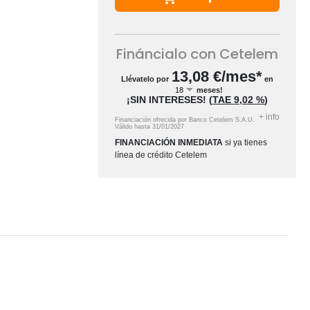
Fináncialo con Cetelem
13,08
€/mes*
Llévatelo por
en
meses!
¡SIN INTERESES!
(
TAE
9,02 %
)
+
info
Financiación ofrecida por Banco Cetelem S.A.U.
Válido hasta
31/01/2027
FINANCIACIÓN INMEDIATA
si ya tienes
línea de crédito Cetelem