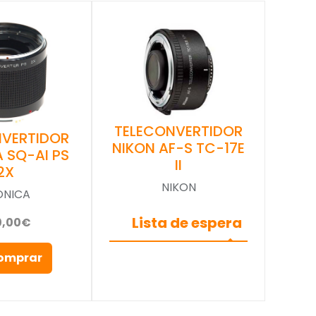
TELECONVERTIDOR
NVERTIDOR
NIKON AF-S TC-17E
 SQ-AI PS
II
2X
NIKON
ONICA
Lista de espera
0,00€
omprar