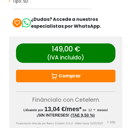
Tipo: SD
¿Dudas? Accede a nuestros
especialistas por WhatsApp.
149,00 €
(IVA incluido)
Comprar
Fináncialo con Cetelem
13,04
€/mes*
Llévatelo por
en
meses!
¡SIN INTERESES!
(
TAE
9,50 %
)
+
info
Financiación ofrecida por Banco Cetelem S.A.U.
Válido hasta
31/01/2027