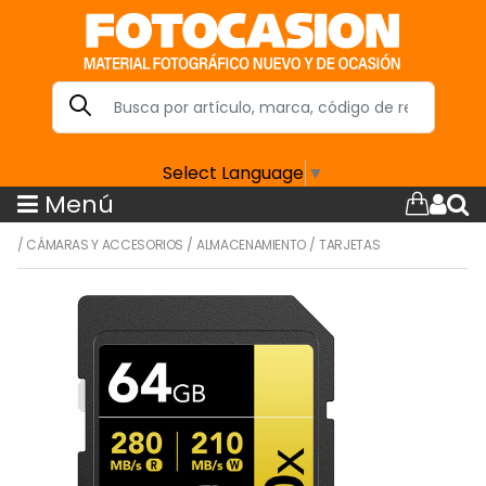
Select Language
▼
Menú
/
CÁMARAS Y ACCESORIOS
/
ALMACENAMIENTO
/
TARJETAS