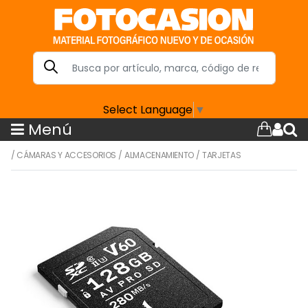
Select Language
▼
Menú
/
CÁMARAS Y ACCESORIOS
/
ALMACENAMIENTO
/
TARJETAS