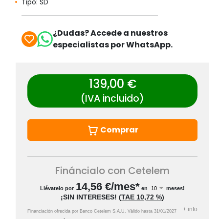
Tipo: SD
¿Dudas? Accede a nuestros
especialistas por WhatsApp.
139,00 €
(IVA incluido)
Comprar
Fináncialo con Cetelem
14,56
€/mes*
Llévatelo por
en
meses!
¡SIN INTERESES!
(
TAE
10,72 %
)
+
info
Financiación ofrecida por Banco Cetelem S.A.U.
Válido hasta
31/01/2027