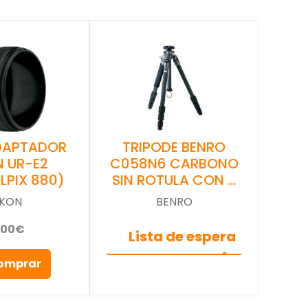
DAPTADOR
TRIPODE BENRO
N UR-E2
C058N6 CARBONO
LPIX 880)
SIN ROTULA CON …
IKON
BENRO
,00€
Lista de espera
omprar