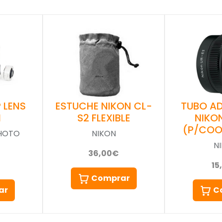
 LENS
ESTUCHE NIKON CL-
TUBO A
N
S2 FLEXIBLE
NIKO
(P/COO
PHOTO
NIKON
N
36,00€
15
Comprar
ar
C