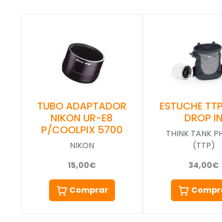
ESTUCHE TTP
TUBO ADAPTADOR
DROP I
NIKON UR-E8
P/COOLPIX 5700
THINK TANK 
(TTP)
NIKON
34,00€
15,00€
Compr
Comprar