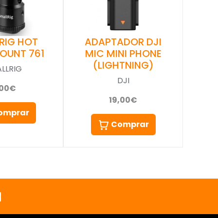
RIG HOT
ADAPTADOR DJI
OUNT 761
MIC MINI PHONE
(LIGHTNING)
LLRIG
DJI
,00€
19,00€
omprar
Comprar
a