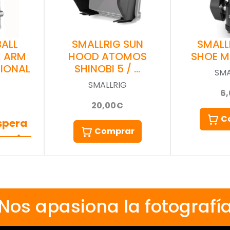
BALL
SMALLRIG SUN
SMALL
C ARM
HOOD ATOMOS
SHOE M
IONAL
SHINOBI 5 / …
SMA
SMALLRIG
6
G
20,00€
C
espera
Comprar
Nos apasiona la fotografí