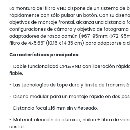
La montura del filtro VND dispone de un sistema de
rápidamente con sólo pulsar un botón. Con su diseño
objetivos de montaje frontal, alcanza una distancia 
configuraciones de cámara y objetivo de fotograma 
adaptadores de rosca común (Φ67-95mm; Φ72-95
filtro de 4x5,65" (10,16 x 14,35 cm) para adaptarse a d
Características principales:
-
Doble funcionalidad CPL&VND con liberación rápid
fiable.
-
Las tecnologías de tope duro y límite de transmisi
-
Diseño modular para un montaje rápido en dos pas
-
Distancia focal ≥16 mm sin viñeteado.
-
Material: aleación de aluminio, nailon + fibra de vidr
cristal.