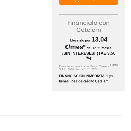
Fináncialo con
Cetelem
13,04
Llévatelo por
€/mes*
en
meses!
¡SIN INTERESES!
(
TAE
9,50
%
)
+
info
Financiación ofrecida por Banco Cetelem
S.A.U.
Válido hasta
31/01/2027
FINANCIACIÓN INMEDIATA
si ya
tienes línea de crédito Cetelem