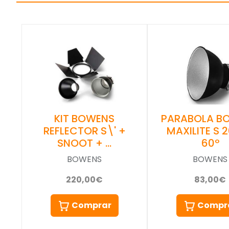
KIT BOWENS
PARABOLA B
REFLECTOR S\' +
MAXILITE S 
SNOOT + …
60º
BOWENS
BOWENS
220,00€
83,00€
Comprar
Compr