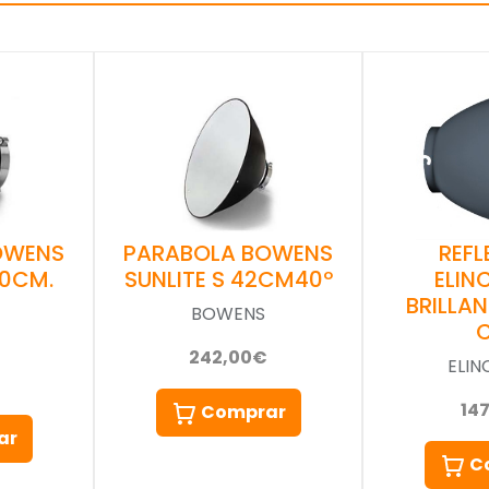
OWENS
PARABOLA BOWENS
REF
20CM.
SUNLITE S 42CM40º
ELI
BRILLAN
BOWENS
242,00€
ELI
14
Comprar
ar
C