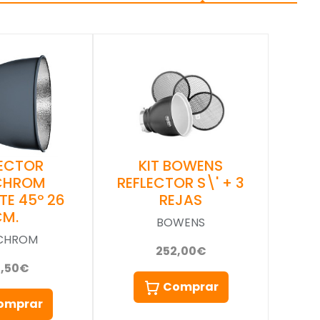
KIT BOWENS
LECTOR
REFLECTOR S\' + 3
NCHROM
REJAS
TE 45º 26
CM.
BOWENS
NCHROM
252,00€
7,50€
Comprar
omprar