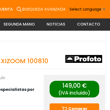
CUENTA
BUSQUEDA AVANZADA
Select Language
▼
SEGUNDA MANO
NOTICIAS
CONTACTO
XIZOOM 100810
ulo
149,00 €
specialistas por
(IVA incluido)
Comprar