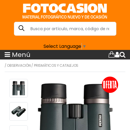
Select Language
▼
Menú
/
OBSERVACIÓN
/
PRISMÁTICOS Y CATALEJOS