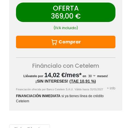
OFERTA
369,00 €
(IVA incluido)
Comprar
Fináncialo con Cetelem
14,02
€/mes*
Llévatelo por
en
meses!
¡SIN INTERESES!
(
TAE
10,91 %
)
+
info
Financiación ofrecida por Banco Cetelem S.A.U.
Válido hasta
31/01/2027
FINANCIACIÓN INMEDIATA
si ya tienes línea de crédito
Cetelem