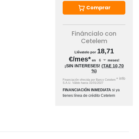
Comprar
Fináncialo con
Cetelem
18,71
Llévatelo por
€/mes*
en
meses!
¡SIN INTERESES!
(
TAE
10,70
%
)
+
info
Financiación ofrecida por Banco Cetelem
S.A.U.
Válido hasta
31/01/2027
FINANCIACIÓN INMEDIATA
si ya
tienes línea de crédito Cetelem