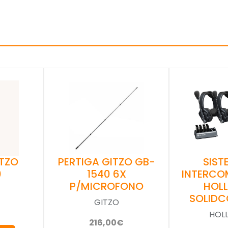
PERTIGA GITZO GB-
ITZO
SIST
1540 6X
0
INTERCO
P/MICROFONO
HOL
SOLIDC
GITZO
HOL
216,00€