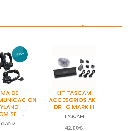
EMA DE
KIT TASCAM
MUNICACION
ACCESORIOS AK-
LYLAND
DR11G MARK III
OM SE - …
TASCAM
LYLAND
42,00€