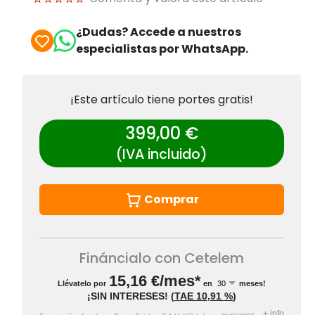
¿Dudas? Accede a nuestros
especialistas por WhatsApp.
¡Este artículo tiene portes gratis!
399,00 €
(IVA incluido)
Comprar
Fináncialo con Cetelem
15,16
€/mes*
Llévatelo por
en
meses!
¡SIN INTERESES!
(
TAE
10,91 %
)
+
info