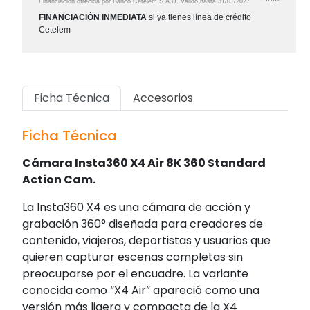
Financiación ofrecida por Banco Cetelem S.A.U.
Válido hasta
31/01/2027
FINANCIACIÓN INMEDIATA
si ya tienes línea de crédito
Cetelem
Ficha Técnica
Accesorios
Ficha Técnica
Cámara Insta360 X4 Air 8K 360 Standard
Action Cam.
La
Insta360 X4
es una cámara de acción y
grabación 360° diseñada para creadores de
contenido, viajeros, deportistas y usuarios que
quieren capturar escenas completas sin
preocuparse por el encuadre. La variante
conocida como “X4 Air” apareció como una
versión más ligera y compacta de la X4