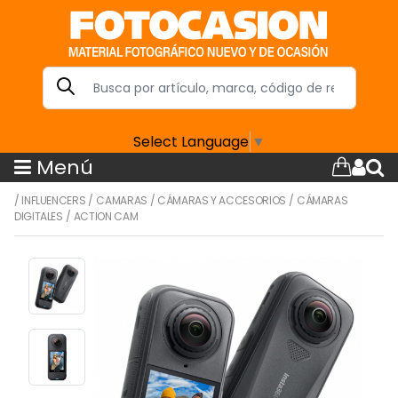
Select Language
▼
Menú
/
INFLUENCERS
/
CAMARAS
/
CÁMARAS Y ACCESORIOS
/
CÁMARAS
DIGITALES
/
ACTION CAM