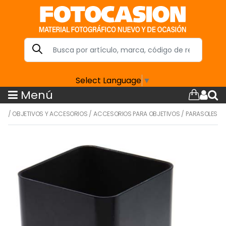
Select Language
▼
Menú
/
OBJETIVOS Y ACCESORIOS
/
ACCESORIOS PARA OBJETIVOS
/
PARASOLES