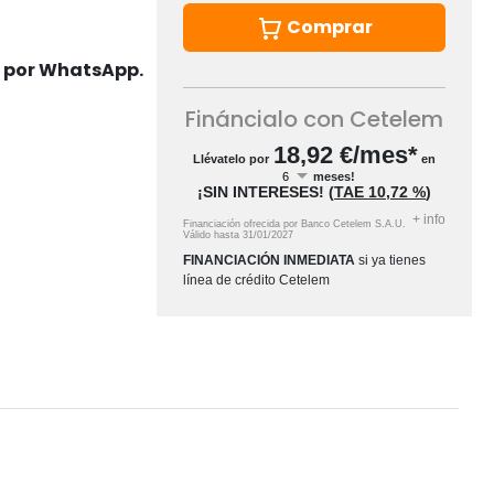
Comprar
s por WhatsApp.
Fináncialo con Cetelem
18,92
€/mes*
Llévatelo por
en
meses!
¡SIN INTERESES!
(
TAE
10,72 %
)
+
info
Financiación ofrecida por Banco Cetelem S.A.U.
Válido hasta
31/01/2027
FINANCIACIÓN INMEDIATA
si ya tienes
línea de crédito Cetelem