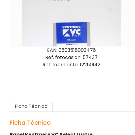
EAN: 0503518003476
Ref. fotocasion: 57437
Ref. fabricante: 12250142
Ficha Técnica
Ficha Técnica
Papel Kentmere VC Select Lustre.