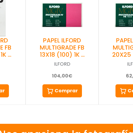
PAPEL ILFORD
PAPEL
ORD
MULTIGRADE FB
MULTI
E FB
13X18 (100) 1K …
20X25 
1K …
ILFORD
IL
104,00€
62
Comprar
C
ar