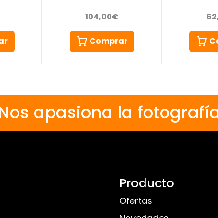
104,00€
62
Comprar
C
ar
Nos apasiona la fotografí
Producto
Ofertas
Novedades