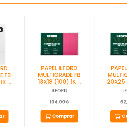
PAPEL ILFORD
PAPEL
ORD
MULTIGRADE FB
MULTI
E FB
13X18 (100) 1K …
20X25 
1K …
ILFORD
IL
104,00€
62
Comprar
C
ar