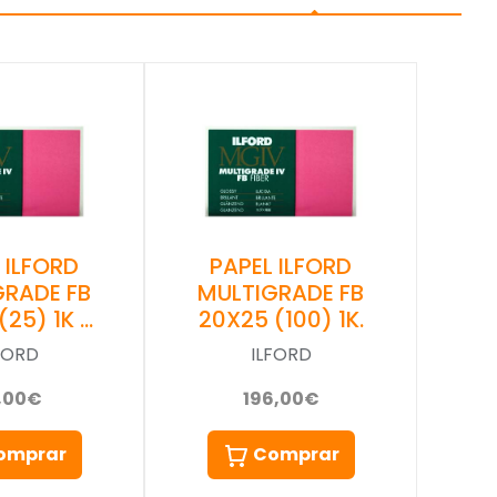
 ILFORD
PAPEL ILFORD
GRADE FB
MULTIGRADE FB
(25) 1K …
20X25 (100) 1K.
FORD
ILFORD
,00€
196,00€
omprar
Comprar