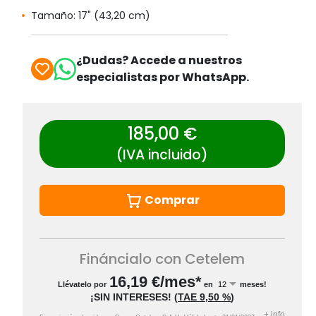
Tamaño: 17" (43,20 cm)
¿Dudas? Accede a nuestros
especialistas por WhatsApp.
185,00 €
(IVA incluido)
Comprar
Fináncialo con Cetelem
16,19
€/mes*
Llévatelo por
en
meses!
¡SIN INTERESES!
(
TAE
9,50 %
)
+
info