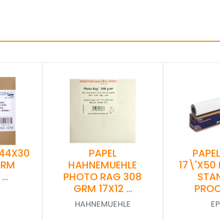
 44X30
PAPEL
PAPE
GRM
HAHNEMUEHLE
17\'X50
 …
PHOTO RAG 308
STA
GRM 17X12 …
PROO
HAHNEMUEHLE
E