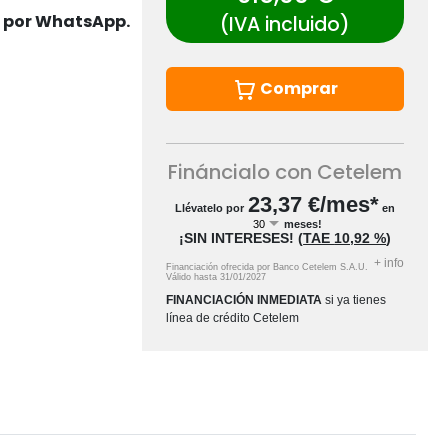
s por WhatsApp.
(IVA incluido)
Comprar
Fináncialo con Cetelem
23,37
€/mes*
Llévatelo por
en
meses!
¡SIN INTERESES!
(
TAE
10,92 %
)
+
info
Financiación ofrecida por Banco Cetelem S.A.U.
Válido hasta
31/01/2027
FINANCIACIÓN INMEDIATA
si ya tienes
línea de crédito Cetelem