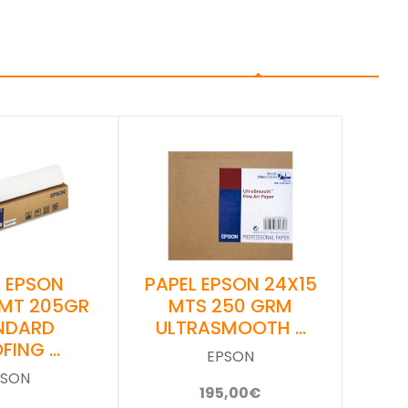
PAPEL EPSON 24X15
L EPSON
MTS 250 GRM
 MT 205GR
ULTRASMOOTH …
NDARD
FING …
EPSON
PSON
195,00€