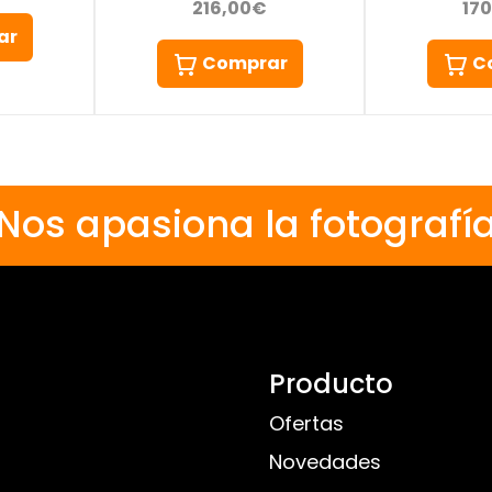
216,00€
17
ar
Comprar
C
Nos apasiona la fotografí
Producto
Ofertas
Novedades