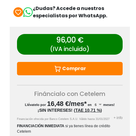
¿Dudas? Accede a nuestros
especialistas por WhatsApp.
96,00 €
(IVA incluido)
Comprar
Fináncialo con Cetelem
16,48
€/mes*
Llévatelo por
en
meses!
¡SIN INTERESES!
(
TAE
10,71 %
)
+
info
Financiación ofrecida por Banco Cetelem S.A.U.
Válido hasta
31/01/2027
FINANCIACIÓN INMEDIATA
si ya tienes línea de crédito
Cetelem