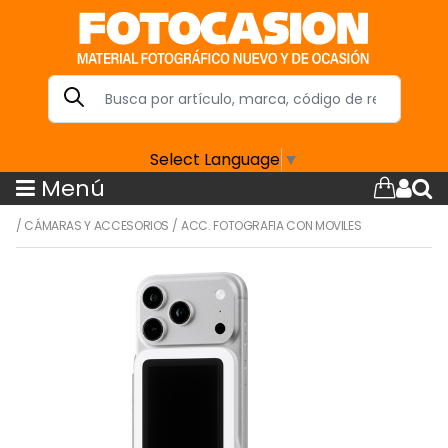
Select Language
▼
Menú
/
CÁMARAS Y ACCESORIOS
/
ACC. FOTOGRAFIA CON MOVILES