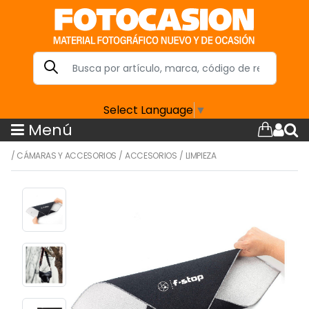
Select Language
▼
Menú
/
CÁMARAS Y ACCESORIOS
/
ACCESORIOS
/
LIMPIEZA