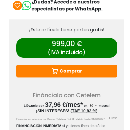
¿Dudas? Accede a nuestros
especialistas por WhatsApp.
¡Este artículo tiene portes gratis!
999,00 €
(IVA incluido)
Comprar
Fináncialo con Cetelem
37,96
€/mes*
Llévatelo por
en
meses!
¡SIN INTERESES!
(
TAE
10,92 %
)
+
info
Financiación ofrecida por Banco Cetelem S.A.U.
Válido hasta
31/01/2027
FINANCIACIÓN INMEDIATA
si ya tienes línea de crédito