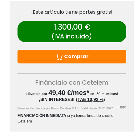
¡Este artículo tiene portes gratis!
1.300,00 €
(IVA incluido)
Comprar
Fináncialo con Cetelem
49,40
€/mes*
Llévatelo por
en
meses!
¡SIN INTERESES!
(
TAE
10,92 %
)
+
info
Financiación ofrecida por Banco Cetelem S.A.U.
Válido hasta
31/01/2027
FINANCIACIÓN INMEDIATA
si ya tienes línea de crédito
Cetelem