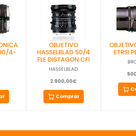
ONICA
OBJETIVO
OBJETIV
-90/4-
HASSELBLAD 50/4
ETRSI P
FLE DISTAGON CFI
BR
HASSELBLAD
50
2.900,00€
C
ar
Comprar