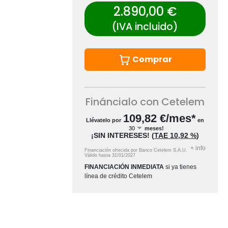
2.890,00 €
(IVA incluido)
Comprar
Fináncialo con Cetelem
109,82
€/mes*
Llévatelo por
en
meses!
¡SIN INTERESES!
(
TAE
10,92 %
)
+
info
Financiación ofrecida por Banco Cetelem S.A.U.
Válido hasta
31/01/2027
FINANCIACIÓN INMEDIATA
si ya tienes
línea de crédito Cetelem