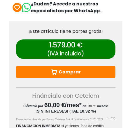
¿Dudas? Accede a nuestros
especialistas por WhatsApp.
¡Este artículo tiene portes gratis!
1.579,00 €
(IVA incluido)
Comprar
Fináncialo con Cetelem
60,00
€/mes*
Llévatelo por
en
meses!
¡SIN INTERESES!
(
TAE
10,92 %
)
+
info
Financiación ofrecida por Banco Cetelem S.A.U.
Válido hasta
31/01/2027
FINANCIACIÓN INMEDIATA
si ya tienes línea de crédito