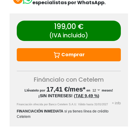
especialistas por WhatsApp.
199,00 €
(IVA incluido)
Comprar
Fináncialo con Cetelem
17,41
€/mes*
Llévatelo por
en
meses!
¡SIN INTERESES!
(
TAE
9,49 %
)
+
info
Financiación ofrecida por Banco Cetelem S.A.U.
Válido hasta
31/01/2027
FINANCIACIÓN INMEDIATA
si ya tienes línea de crédito
Cetelem