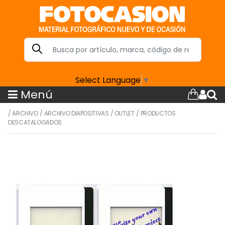
Select Language
▼
Menú
/
ARCHIVO
/
ARCHIVO DIAPOSITIVAS
/
OUTLET
/
PRODUCTOS
DESCATALOGADOS