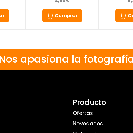
4,50€
5
ar
Comprar
C
Nos apasiona la fotografí
Producto
Ofertas
Novedades