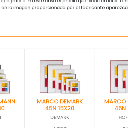
tipográfico. En este caso el precio que dicho artículo t
 en la imagen proporcionada por el fabricante aparezca
MANN
MARCO DEMARK
MARCO
30
45N 15X20
45N
N
DEMARK
HO