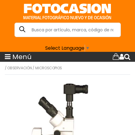
Select Language
▼
Menú
/
OBSERVACIÓN
/
MICROSCOPIOS