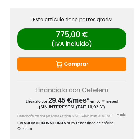
¡Este artículo tiene portes gratis!
775,00 €
(IVA incluido)
Comprar
Fináncialo con Cetelem
29,45
€/mes*
Llévatelo por
en
meses!
¡SIN INTERESES!
(
TAE
10,92 %
)
+
info
Financiación ofrecida por Banco Cetelem S.A.U.
Válido hasta
31/01/2027
FINANCIACIÓN INMEDIATA
si ya tienes línea de crédito
Cetelem