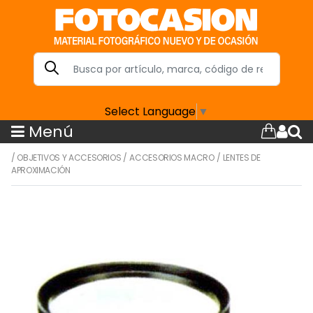
Select Language
▼
Menú
/
OBJETIVOS Y ACCESORIOS
/
ACCESORIOS MACRO
/
LENTES DE
APROXIMACIÓN