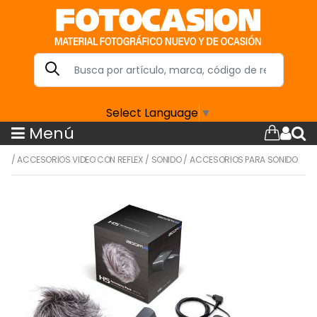
Select Language
▼
Menú
/
ACCESORIOS VIDEO CON REFLEX
/
SONIDO
/
ACCESORIOS PARA SONIDO