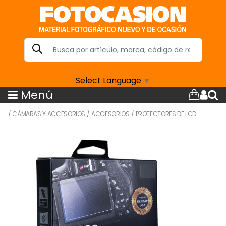
Select Language
▼
Menú
/
CÁMARAS Y ACCESORIOS
/
ACCESORIOS
/
PROTECTORES DE LCD