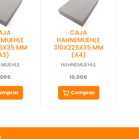
AJA
CAJA
EMUEHLE
HAHNEMUEHLE
15X35 MM
310X225X35 MM
A3)
(A4)
EMUEHLE
HAHNEMUEHLE
,00€
10,00€
omprar
Comprar
a