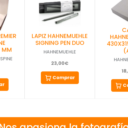
C
EMIER
LAPIZ HAHNEMUEHLE
HAHN
NE
SIGNING PEN DUO
430X3
4 MM
(
HAHNEMUEHLE
SPINE
HAHN
23,00€
18
Comprar
ar
C
Nos apasiona la fotografí