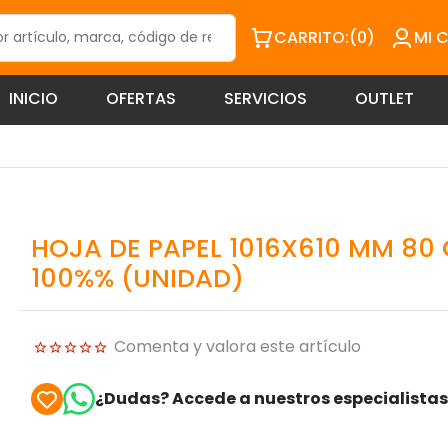
CARRITO:
(0)
MI 
INICIO
OFERTAS
SERVICIOS
OUTLET
HOJA DE PAPEL 1016X610 MM 80
100%% (UNIDAD)
Comenta y valora este artículo
¿Dudas? Accede a nuestros especialista