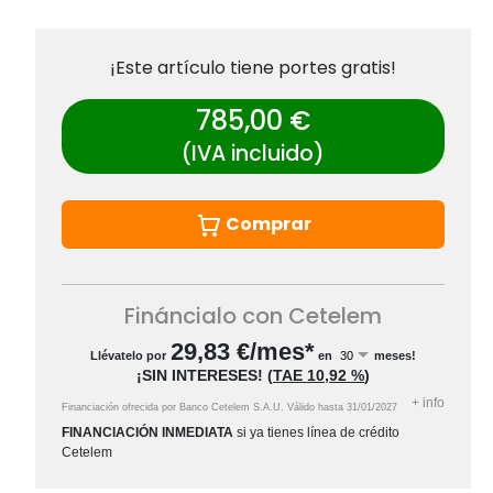
¡Este artículo tiene portes gratis!
785,00 €
(IVA incluido)
Comprar
Fináncialo con Cetelem
29,83
€/mes*
Llévatelo por
en
meses!
¡SIN INTERESES!
(
TAE
10,92 %
)
+
info
Financiación ofrecida por Banco Cetelem S.A.U.
Válido hasta
31/01/2027
FINANCIACIÓN INMEDIATA
si ya tienes línea de crédito
Cetelem