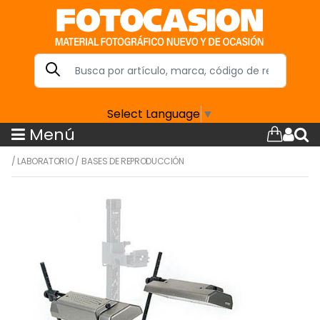
Select Language
▼
Menú
/
LABORATORIO
/
BASES DE REPRODUCCIÓN