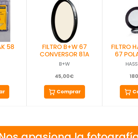
AK 58
FILTRO B+W 67
FILTRO 
CONVERSOR 81A
67 POL
B+W
HASS
45,00€
18
ar
Comprar
C
Nos apasiona la fotografí