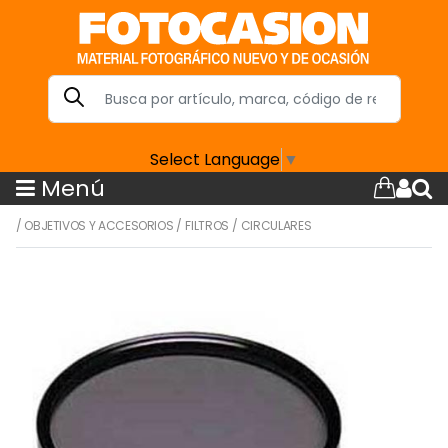
Select Language
▼
Menú
/
OBJETIVOS Y ACCESORIOS
/
FILTROS
/
CIRCULARES