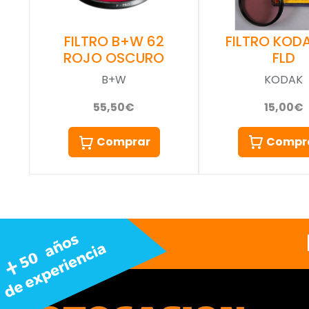
FILTRO KOD
FILTRO B+W 62
FLD
ROJO OSCURO
KODAK
B+W
15,00€
55,50€
Compr
Comprar