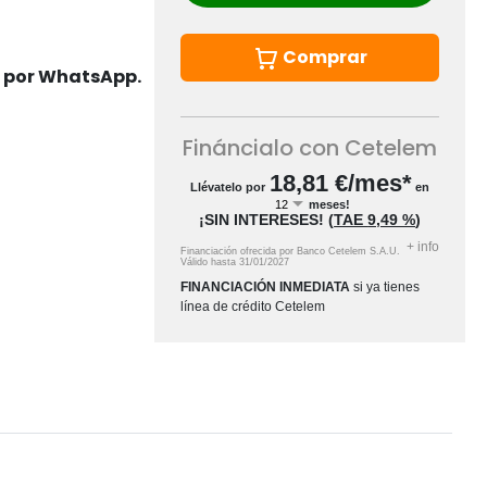
Comprar
s por WhatsApp.
Fináncialo con Cetelem
18,81
€/mes*
Llévatelo por
en
meses!
¡SIN INTERESES!
(
TAE
9,49 %
)
+
info
Financiación ofrecida por Banco Cetelem S.A.U.
Válido hasta
31/01/2027
FINANCIACIÓN INMEDIATA
si ya tienes
línea de crédito Cetelem