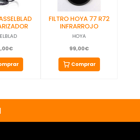
FILTRO HOYA 77 R72
HASSELBLAD
INFRARROJO
ARIZADOR
HOYA
ELBLAD
99,00€
0,00€
Comprar
omprar
a