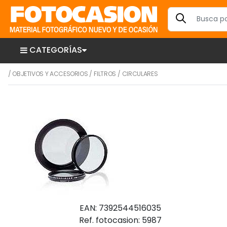
CATEGORÍAS
/
OBJETIVOS Y ACCESORIOS
/
FILTROS
/
CIRCULARES
EAN: 7392544516035
Ref. fotocasion: 5987