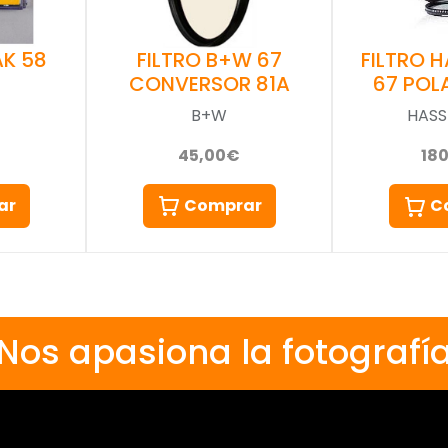
AK 58
FILTRO B+W 67
FILTRO 
CONVERSOR 81A
67 POL
B+W
HASS
45,00€
18
ar
Comprar
C
Nos apasiona la fotografí